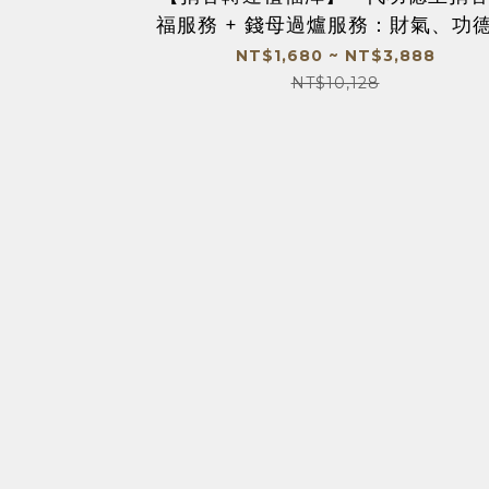
福服務 + 錢母過爐服務：財氣、功
次圓滿 （價值＄3688）
NT$1,680 ~ NT$3,888
NT$10,128