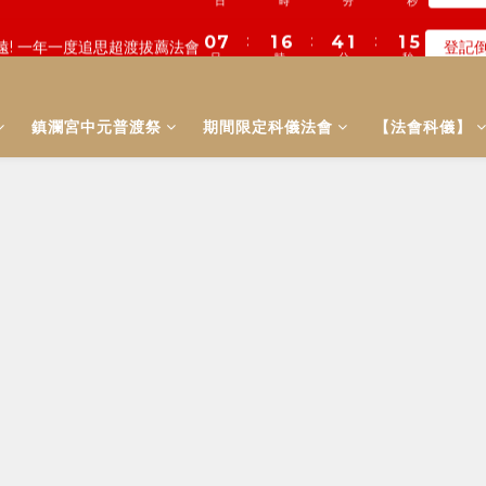
0
0
0
3
6
3
7
7
4
4
7
5
4
2
2
:
:
:
:
:
:
0
7
0
3
1
6
0
4
4
1
4
1
1
4
1
4
數! 農曆七月中元普渡 鎮瀾宮代拜
遠! 一年一度追思超渡拔薦法會
登記
瞭
2
5
2
6
6
3
3
6
4
3
1
1
日
日
時
時
分
分
秒
秒
6
2
0
5
3
3
0
3
0
0
3
0
3
1
4
1
5
5
2
2
5
3
2
0
0
5
1
4
2
2
2
2
2
:
:
:
0
3
0
4
4
1
1
4
數! 農曆七月中元普渡 鎮瀾宮代拜
瞭
2
1
4
0
3
1
1
1
1
1
日
時
分
秒
2
3
3
0
0
3
1
0
3
2
0
0
0
0
0
鎮瀾宮中元普渡祭
期間限定科儀法會
1
2
2
【法會科儀】
2
0
2
1
0
1
1
1
1
0
0
0
0
0