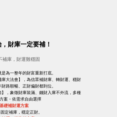
始，財庫一定要補！
不補庫，財運難穩固
就是為一整年的財富重新打底。
補庫大法會】，為信眾補財庫、轉財運、穩財
年財路順暢、正財偏財都到位。
箱】，象徵財庫裝滿、錢財入庫不外流，多種
方案・依需求自由選擇
基礎補財運方案
年固定補庫，穩定正財。