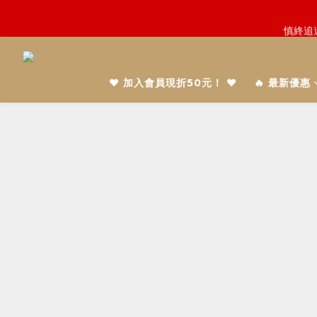
鬼門開倒
慎終追
鬼門開倒
❤️ 加入會員現折50元！ ❤️
🔥 最新優惠