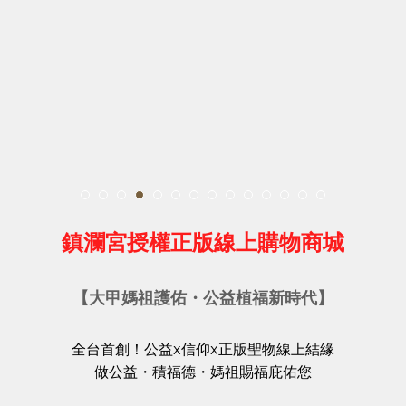
鎮瀾宮授權正版線上購物商城
【大甲媽祖護佑・公益植福新時代】
全台首創！公益x信仰x正版聖物線上結緣
做公益・積福德・媽祖賜福庇佑您