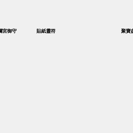
瀾宮御守
貼紙靈符
聚寶