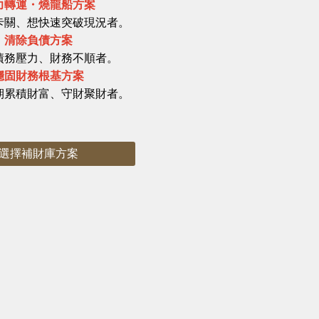
力轉運・燒龍船方案
卡關、想快速突破現況者。
清除負債方案
債務壓力、財務不順者。
穩固財務根基方案
期累積財富、守財聚財者。
選擇補財庫方案