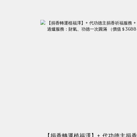
【捐香轉運植福澤】+ 代功德主捐