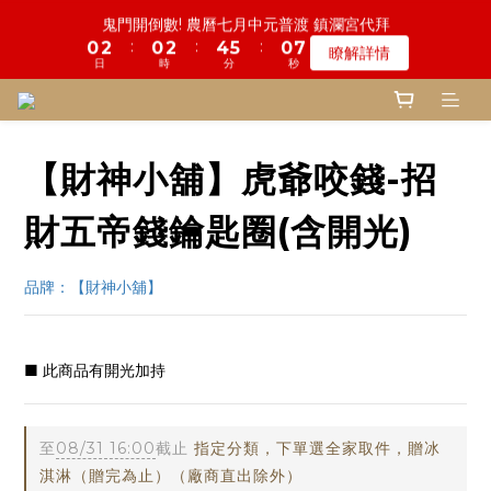
6
6
9
9
5
8
9
8
1
1
3
3
1
1
3
3
5
5
6
6
1
1
6
6
鬼門開倒數! 農曆七月中元普渡 鎮瀾宮代拜
鬼門開倒數! 農曆七月中元普渡 鎮瀾宮代拜
5
5
8
8
9
4
9
7
8
7
:
:
:
:
:
:
0
0
2
2
0
0
2
2
4
4
5
5
0
0
5
5
瞭解詳情
瞭解詳情
4
9
4
7
7
8
3
8
6
7
6
日
日
時
時
分
分
秒
秒
9
9
9
1
1
1
1
3
3
4
4
4
4
3
8
3
6
6
7
2
7
5
6
9
9
5
8
8
8
0
0
0
0
2
2
3
3
3
3
2
7
2
5
5
6
1
6
一份普渡 兩份愛心!! 普品轉贈公益單位
4
5
8
8
9
4
9
7
9
7
9
7
1
1
2
2
2
2
:
:
:
1
6
1
4
4
5
0
5
登記倒數中
3
9
4
7
7
8
3
8
6
8
6
8
6
0
0
1
1
1
1
日
時
分
秒
0
5
0
3
3
4
4
2
8
3
6
6
7
2
7
5
7
5
7
9
5
0
0
0
0
【財神小舖】虎爺咬錢-招
4
2
2
3
3
1
7
2
5
5
6
1
6
慎終追遠! 一年一度追思超渡拔薦法會
4
6
4
6
8
9
4
9
3
1
1
2
2
:
:
:
0
6
1
4
4
5
0
5
登記倒數中
3
5
3
5
7
8
3
8
2
0
0
1
1
財五帝錢鑰匙圈(含開光)
日
時
分
秒
5
0
3
3
4
4
2
4
2
4
6
7
2
7
1
0
0
4
2
2
3
3
1
3
1
3
5
6
1
6
鬼門開倒數! 農曆七月中元普渡 鎮瀾宮代拜
0
3
1
1
2
2
:
:
:
0
2
0
2
4
5
0
5
瞭解詳情
品牌：【財神小舖】
2
0
0
1
1
日
時
分
秒
1
1
3
4
4
1
0
0
0
0
2
3
3
0
1
2
2
■ 此商品有開光加持
0
1
1
0
0
至
08/31 16:00
截止
指定分類，下單選全家取件，贈冰
淇淋（贈完為止）（廠商直出除外）