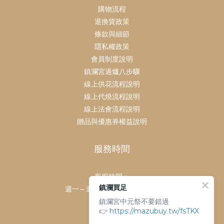
購物流程
退換貨政策
條款與細節
隱私權政策
會員制度說明
鎮瀾宮過爐八步驟
線上供花流程說明
線上代燒流程說明
線上法會流程說明
贈品與優惠券權益說明
服務時間
客服時間：
鎮瀾買足
週一～週日 上午9點～下午6點
鎮瀾宮中元祭不要錯過
客服電話：
👉
https://mazubuy.tw/fsTKX
04-26763688