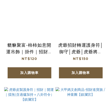
貔貅聚富-柿柿如意開
虎爺招財轉運護身符│
運吊飾｜掛件｜招財｜
御守│虎爺│虎爺將軍
算盤｜吉祥如意｜祝福
【鎮瀾宮】
NT$120
NT$150
｜配件【綵金殿】
加入購物車
加入購物車