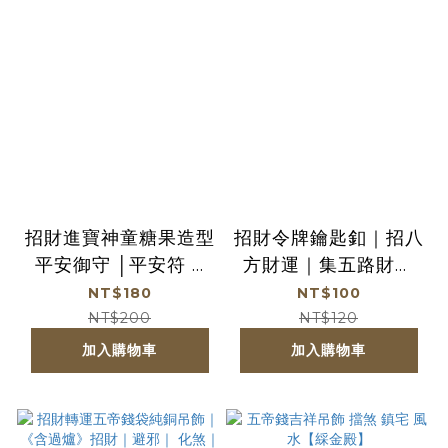
招財進寶神童糖果造型
招財令牌鑰匙釦｜招八
平安御守 │平安符 │
方財運｜集五路財神
吊飾｜限量｜鑰匙圈｜
【綵金殿】
NT$180
NT$100
過爐加持【鎮瀾宮】
NT$200
NT$120
加入購物車
加入購物車