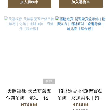
加入購物車
加入購物車
售完
天賜福祿-天然葫蘆五
招財進寶-開運聚寶盆
帝錢吊飾｜鎮宅｜化煞
吊飾｜財源滾滾｜招財
｜過爐加持｜附爐丹
旺財｜避邪除穢｜鑰匙
NT$888
NT$568