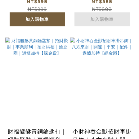
｜招財密鑰【綵金殿】
煞氣｜鎮宅｜招財納福
NT$598
NT$588
｜掛件【綵金殿】
NT$999
NT$888
加入購物車
加入購物車
財福貔貅黃銅鑰匙扣｜
小財神吞金獸招財車掛