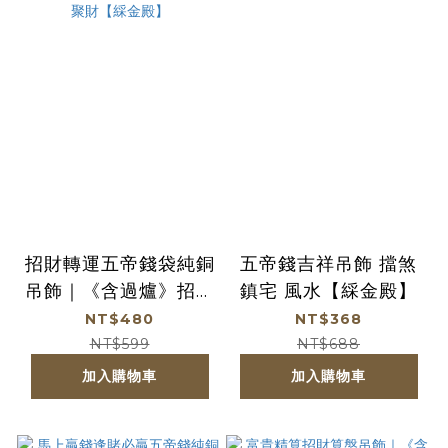
招財轉運五帝錢袋純銅
五帝錢吉祥吊飾 擋煞
吊飾｜《含過爐》招財
鎮宅 風水【綵金殿】
｜避邪｜ 化煞｜聚財
NT$480
NT$368
【綵金殿】
NT$599
NT$688
加入購物車
加入購物車