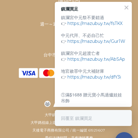
鎮瀾買足
客服時間：
鎮瀾宮中元祭不要錯過
👉
https://mazubuy.tw/fsTKX
週一～週日 上午9點～下午6點
客服電話：
中元代拜、不必自己忙
04-26763688
👉
https://mazubuy.tw/Gur1W
門市地址：
鎮瀾宮中元超渡亡者
台中市大甲區順天路238號
👉
https://mazubuy.tw/AbSAp
地官赦罪中元大補財庫
👉
https://mazubuy.tw/dfY3i
①滿$1688 贈元寶小馬過爐娃娃
吊飾
②滿$3688 贈超實用萬能擦拭布
大甲鎮瀾宮唯一指定 官方商城
回覆至 鎮瀾買足
大甲媽祖線上購物商城 © All Rights Reserved.
新朋友不知道怎麼買嗎？
天後電子商務有限公司 / 統一編號 61929607
委任法律顧問：瀛睿律師事務