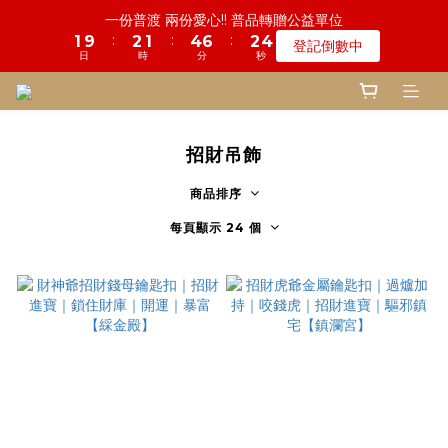
:
:
:
1
9
2
1
4
6
2
3
登記倒數中
3
5
4
7
9
5
6
6
6
8
9
1
5
0
2
日
時
分
秒
1
6
1
5
7
3
4
鬼門開倒數! 農曆七月中元普渡 鎮瀾宮代拜
0
8
1
0
3
5
1
2
2
4
3
6
8
4
5
5
5
9
7
8
0
4
1
:
:
:
0
5
0
9
4
6
2
3
7
0
2
4
0
1
瞭解詳情
1
3
2
5
7
3
4
慎終追遠! 一年一度追思超渡拔薦法會
4
9
4
8
6
7
日
時
分
秒
3
0
4
8
3
5
1
2
6
1
3
0
:
:
:
0
9
2
1
4
6
2
3
登記倒數中
3
8
3
7
9
5
6
2
3
7
2
4
0
1
5
0
2
日
時
分
秒
8
1
0
3
5
1
2
2
7
2
6
8
4
5
1
2
6
1
3
0
4
1
7
0
2
4
0
1
1
6
1
5
7
3
4
鬼門開倒數! 農曆七月中元普渡 鎮瀾宮代拜
0
1
5
0
2
3
0
6
1
3
0
:
:
:
0
5
0
9
4
6
2
3
瞭解詳情
0
4
1
招財吊飾
2
5
0
2
日
時
分
秒
4
8
3
5
1
2
3
0
1
4
1
3
7
2
4
0
1
2
商品排序
0
3
0
2
6
1
3
0
1
2
每頁顯示 24 個
1
5
0
2
0
1
0
4
1
0
3
0
2
1
0