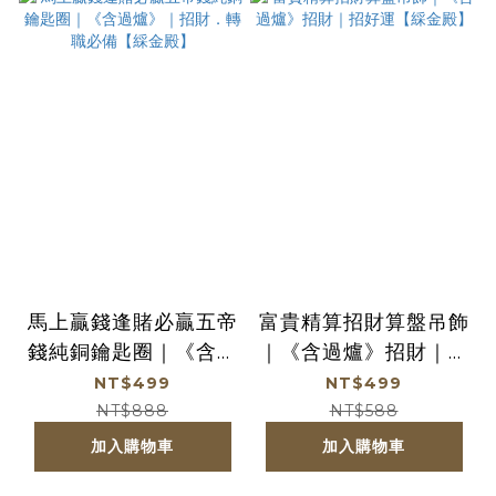
馬上贏錢逢賭必贏五帝
富貴精算招財算盤吊飾
錢純銅鑰匙圈｜《含過
｜《含過爐》招財｜招
爐》｜招財．轉職必備
好運【綵金殿】
NT$499
NT$499
【綵金殿】
NT$888
NT$588
加入購物車
加入購物車