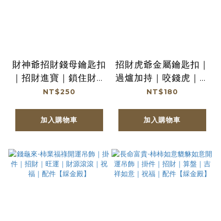
財神爺招財錢母鑰匙扣
招財虎爺金屬鑰匙扣｜
｜招財進寶｜鎖住財庫
過爐加持｜咬錢虎｜招
｜開運｜暴富【綵金
財進寶｜驅邪鎮宅【鎮
NT$250
NT$180
殿】
瀾宮】
加入購物車
加入購物車