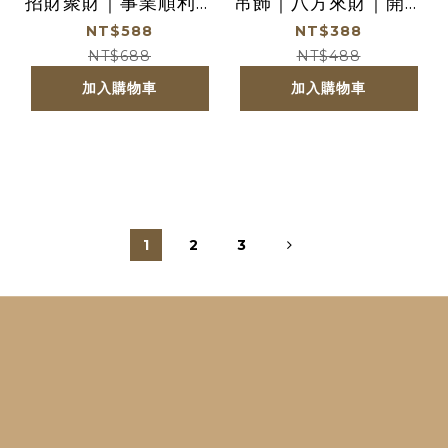
招財聚財｜事業順利｜
吊飾｜八方來財｜開運
招財納福｜鑰匙圈｜過
｜平安｜配件｜過爐加
NT$588
NT$388
爐加持【綵金殿】
持【綵金殿】
NT$688
NT$488
加入購物車
加入購物車
1
2
3