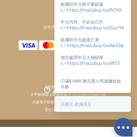
鎮瀾宮中元祭不要錯過
客服電話：
👉
https://mazubuy.tw/fsTKX
04-26763688
門市地址：
中元代拜、不必自己忙
👉
台中市大甲區順天路238號
https://mazubuy.tw/Gur1W
鎮瀾宮中元超渡亡者
👉
https://mazubuy.tw/AbSAp
地官赦罪中元大補財庫
👉
https://mazubuy.tw/dfY3i
①滿$1688 贈元寶小馬過爐娃娃
吊飾
大甲鎮瀾宮唯一指定 官方商城
大甲媽祖線上購物商城 © All Rights Reserved.
②滿$3688 贈超實用萬能擦拭布
天後電子商務有限公司 / 統一編號 61929607
回覆至 鎮瀾買足
委任法律顧問：瀛睿律師事務
新朋友不知道怎麼買嗎？
給你滿滿的購物靈感