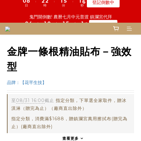
6
7
7
6
6
8
9
9
7
7
1
1
5
5
2
2
1
1
2
2
6
6
2
2
鬼門開倒數! 農曆七月中元普渡 鎮瀾宮代拜
鬼門開倒數! 農曆七月中元普渡 鎮瀾宮代拜
5
6
6
5
9
5
7
9
9
8
8
6
6
9
:
:
:
:
:
:
0
0
4
4
1
1
0
0
1
1
5
5
1
1
瞭解詳情
瞭解詳情
4
5
5
4
8
4
6
8
8
7
7
5
5
日
日
時
時
分
分
秒
秒
9
9
8
3
3
0
0
0
0
4
4
0
0
3
4
4
3
7
3
5
7
7
6
6
4
4
8
9
8
9
9
7
2
2
3
3
2
9
3
3
2
6
2
一份普渡 兩份愛心!! 普品轉贈公益單位
4
6
6
5
9
5
3
3
7
8
7
8
8
6
1
1
2
2
9
:
:
:
1
8
2
2
1
5
1
登記倒數中
3
5
5
4
8
4
2
2
6
7
6
7
7
5
0
0
1
1
日
時
分
秒
8
0
7
1
1
0
4
0
2
4
4
3
7
3
1
1
5
9
6
5
6
6
4
0
0
金牌一條根精油貼布－強效
7
6
0
0
3
1
9
3
3
2
6
2
慎終追遠! 一年一度追思超渡拔薦法會
0
0
4
8
5
4
5
9
5
3
6
5
2
9
:
:
:
0
8
2
2
1
5
1
登記倒數中
3
7
4
3
4
8
4
2
5
4
1
型
日
時
分
秒
8
7
1
1
0
4
0
2
6
3
2
3
7
3
1
4
3
0
7
6
0
0
3
1
5
2
1
2
6
2
鬼門開倒數! 農曆七月中元普渡 鎮瀾宮代拜
0
3
2
6
5
2
:
:
:
0
4
1
0
1
5
1
瞭解詳情
品牌：【花芊生技】
2
1
5
4
1
日
時
分
秒
3
0
0
4
0
1
0
4
3
0
2
3
0
3
2
至
08/31 16:00
截止
指定分類，下單選全家取件，贈冰
1
2
2
1
淇淋（贈完為止）（廠商直出除外）
0
1
1
0
0
指定分類，消費滿$1688，贈鎮瀾宮萬用擦拭布(贈完為
0
止）(廠商直出除外)
查看更多