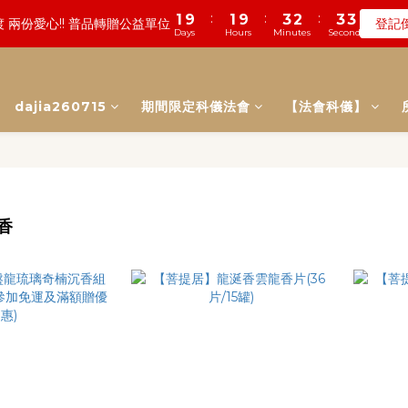
3
4
6
5
6
5
3
5
1
0
1
0
5
5
8
7
8
7
:
:
:
:
:
:
1
9
0
5
1
9
0
7
3
2
3
2
3
2
3
2
數! 農曆七月中元普渡 鎮瀾宮代拜
 兩份愛心!! 普品轉贈公益單位
登記
瞭
2
3
5
4
5
4
2
4
0
0
4
9
4
7
6
7
6
Days
Days
Hours
Hours
Minutes
Minutes
Seconds
Seconds
0
8
4
0
8
6
2
1
2
1
2
1
2
1
1
2
4
3
4
3
1
3
3
8
3
6
5
6
5
7
3
7
5
1
0
1
0
1
0
1
0
:
:
:
0
9
1
9
3
2
3
2
遠! 一年一度追思超渡拔薦法會
登記
0
2
2
7
2
9
5
4
5
4
6
2
6
4
0
0
0
0
Days
Hours
Minutes
Seconds
8
0
8
2
1
2
1
1
1
6
1
8
4
3
4
3
5
1
5
3
dajia260715
期間限定科儀法會
7
7
1
【法會科儀】
0
1
0
0
:
:
:
0
5
0
7
3
2
3
2
數! 農曆七月中元普渡 鎮瀾宮代拜
瞭
4
0
4
2
6
6
0
0
Days
Hours
Minutes
Seconds
4
6
2
1
2
1
3
3
1
5
5
3
5
1
0
1
0
2
2
0
4
4
2
4
0
0
1
1
3
3
1
3
0
0
2
2
0
2
立香
1
1
1
0
0
0