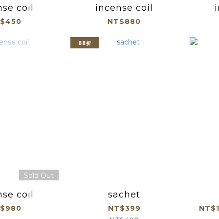
nse coil
incense coil
$450
NT$880
88折
Sold Out
nse coil
sachet
$980
NT$399
NT$1