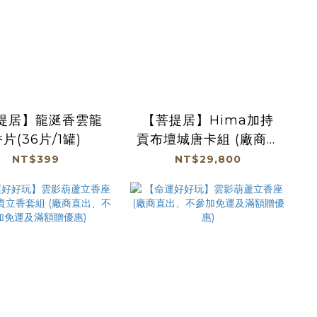
提居】龍涎香雲龍
【菩提居】Hima加持
片(36片/1罐)
貢布壇城唐卡組 (廠商直
出、不參加免運及滿額
NT$399
NT$29,800
贈優惠)