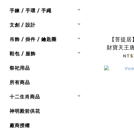
手鍊 / 手環 / 手繩
文創 / 設計
【菩提居
吊飾 / 掛件 / 鑰匙圈
財寶天王唐
鞋包 / 服飾
出、不參
NT$
贈
祭祀用品
所有商品
十二生肖商品
神明殿前供花
廠商授權