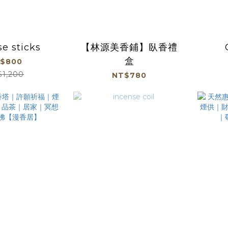
e sticks
【林源美香鋪】臥香禮
盒
$800
$1,200
NT$780