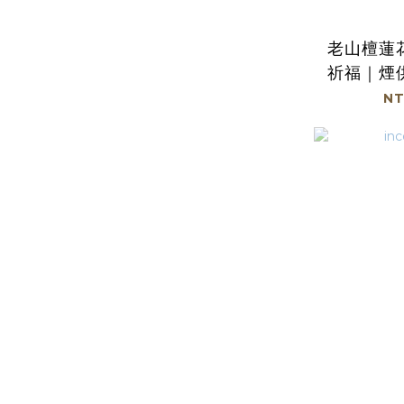
老山檀蓮
祈福｜煙
｜品茶｜
NT
敬神禮