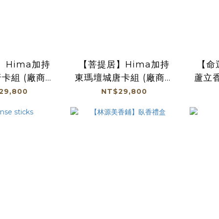
】Hima加持
【菩提居】Hima加持
【命
卡組 (廠商直
東瑪壇城唐卡組 (廠商直
蘆立
加免運及滿額
出、不參加免運及滿額
套組 
29,800
NT$29,800
優惠)
贈優惠)
免