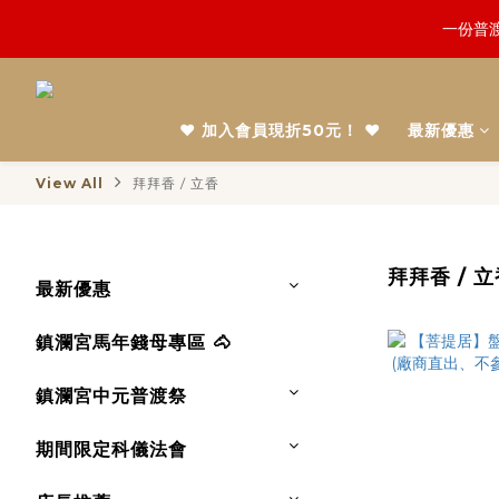
鬼門開倒
一份普渡
慎終追
❤️ 加入會員現折50元！ ❤️
最新優惠
鬼門開倒
View All
拜拜香 / 立香
拜拜香 / 
最新優惠
鎮瀾宮馬年錢母專區 🐴
鎮瀾宮中元普渡祭
期間限定科儀法會