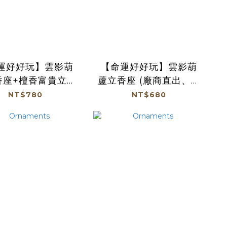
運好好玩】雲影葫
【命運好好玩】雲影葫
香座+檀香富貴立香
蘆立香座 (廠商直出、不
(廠商直出、不參加
參加免運及滿額贈優惠)
NT$780
NT$680
運及滿額贈優惠)