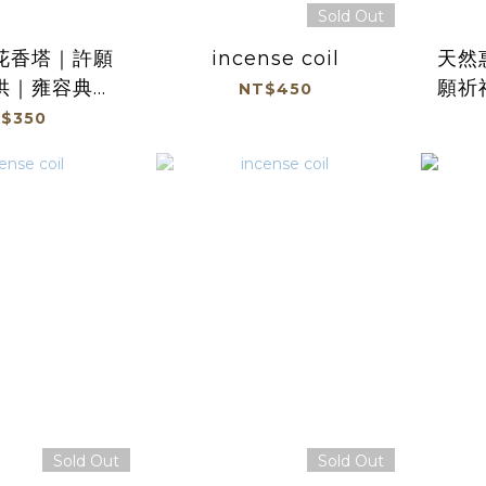
Sold Out
花香塔｜許願
incense coil
天然
供｜雍容典雅
願祈
NT$450
居家｜冥想｜
｜品
$350
佛【漫香居】
敬
Sold Out
Sold Out