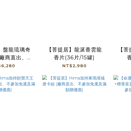
】盤龍琉璃奇
【菩提居】龍涎香雲龍
【菩
香片(36片/15罐)
香
及滿額贈優惠)
6,280
NT$2,980