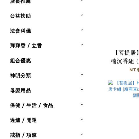
店長推薦
公益扶助
法會科儀
拜拜香 / 立香
【菩提居
組合優惠
楠沉香組 (廠商直出、不
參加免運
NT$
神明分類
母嬰用品
保健 / 生活 / 食品
過爐 / 開運
戒指 / 項鍊