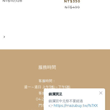
香氣 質感高級飯店香 適
NT$10,128
NT$350
用水氧機/擴香儀器/擴香
NT$499
石
服務時間
客服時間：
週一～週日 上午9點～下午6點
客服電話：
鎮瀾買足
04-26763688
鎮瀾宮中元祭不要錯過
👉
門市地址：
https://mazubuy.tw/fsTKX