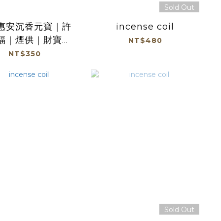
Sold Out
惠安沉香元寶｜許
incense coil
福｜煙供｜財寶香
NT$480
茶｜居家｜冥想｜
NT$350
神禮佛【漫香居】
Sold Out