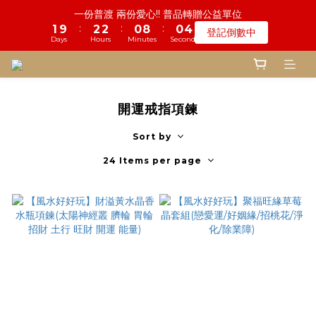
3
6
1
2
3
3
1
9
1
4
一份普渡 兩份愛心!! 普品轉贈公益單位
4
6
6
4
4
7
1
6
2
1
1
9
1
4
7
8
7
7
7
鬼門開倒數! 農曆七月中元普渡 鎮瀾宮代拜
2
5
0
:
:
:
1
9
2
2
0
8
0
3
登記倒數中
3
5
5
3
3
6
:
:
:
0
5
1
0
0
8
0
3
6
7
6
6
6
9
1
4
瞭解詳情
Days
Hours
Minutes
Seconds
0
8
1
1
7
2
2
4
4
2
2
5
Days
Hours
Minutes
Seconds
4
0
7
2
5
6
5
5
5
8
0
3
7
0
0
6
1
1
3
3
1
9
1
4
慎終追遠! 一年一度追思超渡拔薦法會
3
6
1
4
9
5
4
4
4
7
2
6
5
0
:
:
:
0
9
2
2
0
8
0
3
登記倒數中
2
5
0
3
8
4
3
3
3
6
1
5
4
Days
Hours
Minutes
Seconds
8
1
1
7
2
1
4
2
7
3
2
2
2
5
0
4
3
7
0
0
6
1
0
3
1
6
2
1
1
9
1
4
鬼門開倒數! 農曆七月中元普渡 鎮瀾宮代拜
開運戒指項鍊
3
2
6
5
0
:
:
:
2
0
5
1
0
0
8
0
3
瞭解詳情
2
1
5
4
Days
Hours
Minutes
Seconds
1
Sort by
4
0
7
2
1
0
4
3
0
3
6
1
0
24 Items per page
3
2
2
5
0
2
1
1
4
1
0
0
3
0
2
1
0