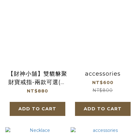
【財神小舖】雙貔貅聚
accessories
財寶戒指-兩款可選(含
NT$600
開光)
NT$800
NT$880
ADD TO CART
ADD TO CART