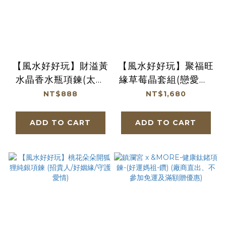
【風水好好玩】財溢黃
【風水好好玩】聚福旺
水晶香水瓶項鍊(太陽
緣草莓晶套組(戀愛運/
神經叢 臍輪 胃輪 招財
好姻緣/招桃花/淨化/
NT$888
NT$1,680
土行 旺財 開運 能量)
除業障)
ADD TO CART
ADD TO CART