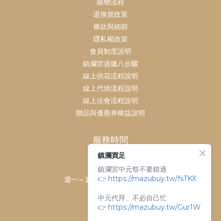
購物流程
退換貨政策
條款與細節
隱私權政策
會員制度說明
鎮瀾宮過爐八步驟
線上供花流程說明
線上代燒流程說明
線上法會流程說明
贈品與優惠券權益說明
服務時間
鎮瀾買足
客服時間：
鎮瀾宮中元祭不要錯過
👉
https://mazubuy.tw/fsTKX
週一～週日 上午9點～下午6點
客服電話：
中元代拜、不必自己忙
04-26763688
👉
https://mazubuy.tw/Gur1W
門市地址：