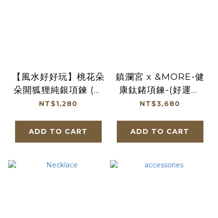
【風水好好玩】桃花朵
鎮瀾宮 x &MORE-健
朵開狐狸純銀項鍊 (招
康鈦鍺項鍊-(好運媽
貴人/好姻緣/守護愛
祖-鑽) (廠商直出、不
NT$1,280
NT$3,680
情)
參加免運及滿額贈優
惠)
ADD TO CART
ADD TO CART