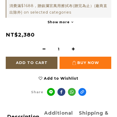
消費滿$1688，贈鎮瀾宮萬用擦拭布(贈完為止）(廠商直
出除外) on selected categories
Show more
NT$2,380
ADD TO CART
BUY NOW
Add to Wishlist
Share
Additional
Shipping &
Description