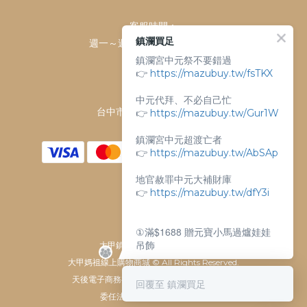
客服時間：
鎮瀾買足
週一～週日 上午9點～下午6點
鎮瀾宮中元祭不要錯過
客服電話：
👉
https://mazubuy.tw/fsTKX
04-26763688
門市地址：
中元代拜、不必自己忙
台中市大甲區順天路238號
👉
https://mazubuy.tw/Gur1W
鎮瀾宮中元超渡亡者
👉
https://mazubuy.tw/AbSAp
地官赦罪中元大補財庫
👉
https://mazubuy.tw/dfY3i
①滿$1688 贈元寶小馬過爐娃娃
吊飾
大甲鎮瀾宮唯一指定 官方商城
大甲媽祖線上購物商城 © All Rights Reserved.
②滿$3688 贈超實用萬能擦拭布
天後電子商務有限公司 / 統一編號 61929607
回覆至 鎮瀾買足
委任法律顧問：瀛睿律師事務