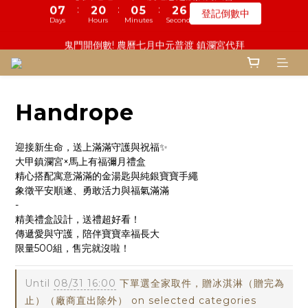
6
7
5
5
7
9
8
8
8
1
1
4
4
1
1
9
9
1
1
6
6
3
3
5
5
鬼門開倒數! 農曆七月中元普渡 鎮瀾宮代拜
鬼門開倒數! 農曆七月中元普渡 鎮瀾宮代拜
5
6
4
4
9
6
8
7
9
7
7
9
:
:
:
:
:
:
0
0
3
3
0
0
8
8
0
0
5
5
2
2
4
4
瞭解詳情
瞭解詳情
4
5
3
3
8
5
7
6
8
6
6
8
Days
Days
Hours
Hours
Minutes
Minutes
Seconds
Seconds
9
9
9
2
2
7
7
4
4
1
1
3
3
3
9
4
2
2
7
4
6
5
7
5
5
7
9
8
8
8
1
1
6
6
3
3
0
0
2
2
2
8
3
1
1
6
3
5
一份普渡 兩份愛心!! 普品轉贈公益單位
4
6
4
4
9
6
8
7
7
7
9
0
0
5
5
2
2
1
1
:
:
:
1
7
2
0
0
5
2
4
登記倒數中
3
5
3
3
8
5
7
6
9
6
6
8
4
4
1
1
0
0
Days
Hours
Minutes
Seconds
0
6
1
4
1
3
2
9
4
2
2
7
4
6
5
8
5
5
7
9
3
3
0
0
Handrope
5
0
3
0
2
1
8
3
1
1
6
3
5
慎終追遠! 一年一度追思超渡拔薦法會
4
7
4
4
9
6
8
2
2
4
2
1
:
:
:
0
7
2
0
0
5
2
4
登記倒數中
3
6
3
3
8
5
7
1
1
3
1
0
Days
Hours
Minutes
Seconds
6
1
4
1
3
2
5
2
2
7
4
6
迎接新生命，送上滿滿守護與祝福✨
0
0
2
0
5
0
3
0
2
1
4
1
9
1
6
3
5
大甲鎮瀾宮×馬上有福彌月禮盒
鬼門開倒數! 農曆七月中元普渡 鎮瀾宮代拜
1
4
2
1
:
:
:
精心搭配寓意滿滿的金湯匙與純銀寶寶手繩
0
3
0
8
0
5
2
4
瞭解詳情
0
3
1
0
Days
Hours
Minutes
Seconds
象徵平安順遂、勇敢活力與福氣滿滿
2
7
4
1
3
2
0
-
1
6
3
0
2
1
精美禮盒設計，送禮超好看！
0
5
2
1
0
傳遞愛與守護，陪伴寶寶幸福長大
4
1
0
限量500組，售完就沒啦！
3
0
2
1
Until
08/31 16:00
下單選全家取件，贈冰淇淋（贈完為
0
止）（廠商直出除外） on selected categories