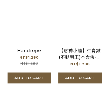
Handrope
【財神小舖】生肖雞
(不動明王)本命佛-頂
NT$1,280
級冰晶黑曜石項鍊(冰
NT$1,680
NT$1,788
晶) (含開光) (廠商直
出、不參加免運及滿額
ADD TO CART
ADD TO CART
贈優惠)