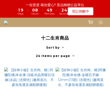
4
4
8
6
7
7
9
7
9
1
1
6
0
1
5
3
1
5
3
4
:
:
:
鬼門開倒數! 農曆七月中元普渡 鎮瀾宮代拜
1
9
0
8
4
9
2
3
登記倒數中
3
3
7
5
6
6
8
6
8
9
0
0
5
Days
Hours
Minutes
Seconds
:
:
:
0
4
2
0
4
9
2
3
0
8
7
3
8
1
2
瞭解詳情
2
2
6
4
5
5
9
7
5
9
7
8
Days
Hours
Minutes
Seconds
4
3
1
3
8
1
2
7
6
2
7
0
1
1
1
9
5
3
4
慎終追遠! 一年一度追思超渡拔薦法會
4
8
6
4
8
6
7
3
2
0
2
7
0
1
6
5
1
6
0
:
:
:
0
9
0
8
4
9
2
3
登記倒數中
3
7
5
3
7
5
6
2
1
1
6
0
5
4
0
5
Days
Hours
Minutes
Seconds
8
7
3
8
1
2
2
6
4
2
6
4
5
1
0
0
5
4
3
4
7
6
2
7
0
1
1
5
3
1
5
3
4
鬼門開倒數! 農曆七月中元普渡 鎮瀾宮代拜
0
4
3
2
3
十二生肖商品
6
5
1
6
0
:
:
:
0
4
2
0
4
9
2
3
瞭解詳情
3
2
1
2
5
4
0
5
Days
Hours
Minutes
Seconds
3
1
3
8
1
2
2
Sort by
1
0
1
4
3
4
2
0
2
7
0
1
1
0
0
3
2
3
24 Items per page
1
1
6
0
0
2
1
2
0
0
5
1
0
1
4
0
0
3
2
1
0