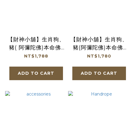
【財神小舖】生肖狗、
【財神小舖】生肖狗、
豬( 阿彌陀佛)本命佛-
豬(阿彌陀佛)本命佛-
頂級冰晶黑曜石項鍊
金曜石手鍊12mm(13
NT$1,788
NT$1,780
(冰晶) (含開光) (廠商
顆) (含開光) (廠商直
直出、不參加免運及滿
出、不參加免運及滿額
ADD TO CART
ADD TO CART
額贈優惠)
贈優惠)