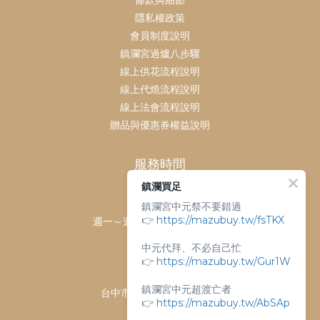
條款與細節
隱私權政策
會員制度說明
鎮瀾宮過爐八步驟
線上供花流程說明
線上代燒流程說明
線上法會流程說明
贈品與優惠券權益說明
服務時間
鎮瀾買足
客服時間：
鎮瀾宮中元祭不要錯過
👉
https://mazubuy.tw/fsTKX
週一～週日 上午9點～下午6點
客服電話：
中元代拜、不必自己忙
04-26763688
👉
https://mazubuy.tw/Gur1W
門市地址：
鎮瀾宮中元超渡亡者
台中市大甲區順天路238號
👉
https://mazubuy.tw/AbSAp