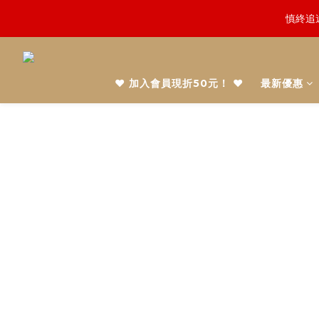
慎終追
鬼門開倒
鬼門開倒
❤️ 加入會員現折50元！ ❤️
最新優惠