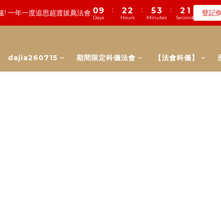
7
0
0
3
1
0
3
:
:
:
0
9
2
2
5
3
2
1
遠! 一年一度追思超渡拔薦法會
登記
0
0
2
7
3
2
7
5
4
0
:
:
:
0
5
1
0
5
3
2
6
2
0
Days
Hours
Minutes
Seconds
數! 農曆七月中元普渡 鎮瀾宮代拜
瞭
2
8
1
1
4
2
1
0
1
6
2
1
6
4
3
Days
Hours
Minutes
Seconds
4
0
4
2
1
5
1
1
7
0
0
3
1
0
:
:
:
0
5
1
0
5
3
2
數! 農曆七月中元普渡 鎮瀾宮代拜
瞭
3
3
1
0
4
0
0
6
2
0
Days
Hours
Minutes
Seconds
4
0
4
2
1
2
2
0
3
5
1
3
3
1
0
1
1
2
dajia260715
期間限定科儀法會
【法會科儀】
4
0
2
2
0
0
0
1
3
1
1
0
2
0
0
1
0